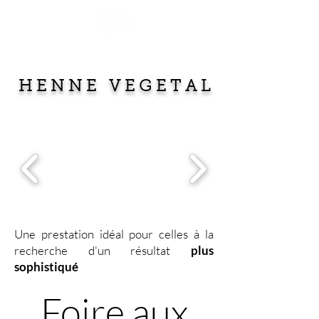
H E N N E V E G E T A L
Une prestation idéal pour celles à la
recherche d'un résultat
plus
sophistiqué
Foire aux